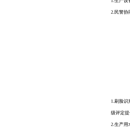
1.生产
2
.民警
1.刷脸
级评定提
2.生产